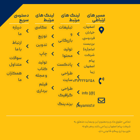
مسیر های
لینک های
لینک های
دسترسی
ارتباطی
مرتبط
مرتبط
سریع
اصفهان،
تبلیغات
عکاسی
درباره
خیابان
و
ما
توزیع
فردوسی،
بازرگانی
ارتباط
بن‌بست
تدوین
تولید
با ما
امام(ره)
چاپ
شرکت
محتوا
سوالات
پیام
تولید
پادکست
متداول
اصفهان
کتاب
زیبا
طراحی
همکاران
و مجله
سایت
ما
03132225258
فیلم
طراحی
برداری
info [@]
گرافیک
برندینگ
payamisf.ir
تمامی حقوق مادی و معنوی این وبسایت متعلق به
شرکت پیام اصفهان زیبا می‌باشد و هر گونه
کپی‌برداری پیگرد قانونی دارد.