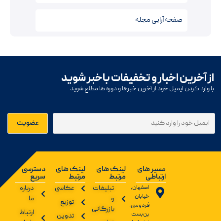
صفحه‌آرایی مجله
از آخرین اخبار و تخفیفات باخبر شوید
با وارد کردن ایمیل خود از آخرین خبرها و دوره ها مطلع شوید
مسیر های
لینک های
لینک های
دسترسی
ارتباطی
مرتبط
مرتبط
سریع
اصفهان،
تبلیغات
عکاسی
درباره
خیابان
و
ما
توزیع
فردوسی،
بازرگانی
ارتباط
بن‌بست
تدوین