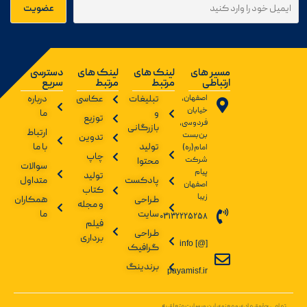
مسیر های
لینک های
لینک های
دسترسی
ارتباطی
مرتبط
مرتبط
سریع
اصفهان،
تبلیغات
عکاسی
درباره
خیابان
و
ما
توزیع
فردوسی،
بازرگانی
ارتباط
بن‌بست
تدوین
تولید
با ما
امام(ره)
چاپ
شرکت
محتوا
سوالات
پیام
تولید
پادکست
متداول
اصفهان
کتاب
زیبا
طراحی
همکاران
و مجله
سایت
ما
03132225258
فیلم
طراحی
برداری
info [@]
گرافیک
برندینگ
payamisf.ir
تمامی حقوق مادی و معنوی این وبسایت متعلق به