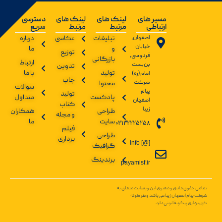
مسیر های
لینک های
لینک های
دسترسی
ارتباطی
مرتبط
مرتبط
سریع
اصفهان،
تبلیغات
عکاسی
درباره
خیابان
و
ما
توزیع
فردوسی،
بازرگانی
ارتباط
بن‌بست
تدوین
تولید
با ما
امام(ره)
چاپ
شرکت
محتوا
سوالات
پیام
تولید
پادکست
متداول
اصفهان
کتاب
زیبا
طراحی
همکاران
و مجله
سایت
ما
03132225258
فیلم
طراحی
برداری
info [@]
گرافیک
برندینگ
payamisf.ir
تمامی حقوق مادی و معنوی این وبسایت متعلق به
شرکت پیام اصفهان زیبا می‌باشد و هر گونه
کپی‌برداری پیگرد قانونی دارد.