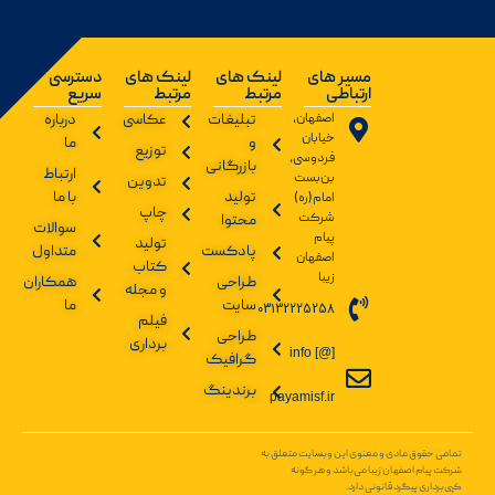
مسیر های
لینک های
لینک های
دسترسی
ارتباطی
مرتبط
مرتبط
سریع
اصفهان،
تبلیغات
عکاسی
درباره
خیابان
و
ما
توزیع
فردوسی،
بازرگانی
ارتباط
بن‌بست
تدوین
تولید
با ما
امام(ره)
چاپ
شرکت
محتوا
سوالات
پیام
تولید
پادکست
متداول
اصفهان
کتاب
زیبا
طراحی
همکاران
و مجله
سایت
ما
03132225258
فیلم
طراحی
برداری
info [@]
گرافیک
برندینگ
payamisf.ir
تمامی حقوق مادی و معنوی این وبسایت متعلق به
شرکت پیام اصفهان زیبا می‌باشد و هر گونه
کپی‌برداری پیگرد قانونی دارد.