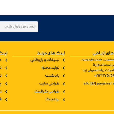
های ارتباطی
لینک های مرتبط
لینک
صفهان، خیابان فردوسی،
تبلیغات و بازرگانی
ع
ن‌بست امام(ره)
تولید محتوا
تو
رکت پیام اصفهان زیبا
0313222525
پادکست
ت
طراحی سایت
چ
info [@] payamisf.i
طراحی گرافیک
ت
برندینگ
ف