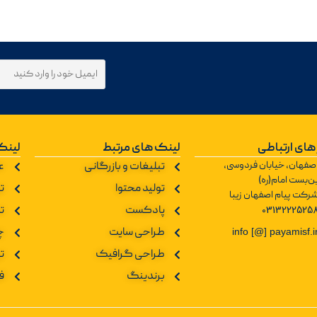
های ارتباطی
لینک های مرتبط
لینک
صفهان، خیابان فردوسی،
تبلیغات و بازرگانی
ع
ن‌بست امام(ره)
تولید محتوا
تو
رکت پیام اصفهان زیبا
0313222525
پادکست
ت
طراحی سایت
چ
info [@] payamisf.i
طراحی گرافیک
ت
برندینگ
ف