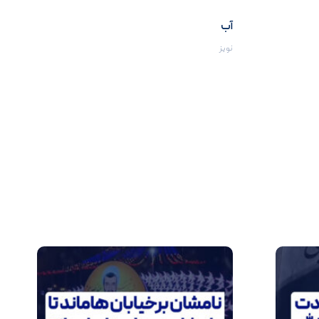
آب
نویز