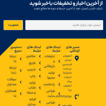
از آخرین اخبار و تخفیفات باخبر شوید
با وارد کردن ایمیل خود از آخرین خبرها و دوره ها مطلع شوید
مسیر های
لینک های
لینک های
دسترسی
ارتباطی
مرتبط
مرتبط
سریع
اصفهان،
تبلیغات
عکاسی
درباره
خیابان
و
ما
توزیع
فردوسی،
بازرگانی
ارتباط
بن‌بست
تدوین
تولید
با ما
امام(ره)
چاپ
شرکت
محتوا
سوالات
پیام
تولید
پادکست
متداول
اصفهان
کتاب
زیبا
طراحی
همکاران
و مجله
سایت
ما
03132225258
فیلم
طراحی
برداری
info [@]