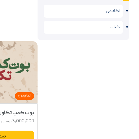
آکادمی
کتاب
اصفهان 
تبلیغات و م
بدون شک از
اتمام دوره
اطلاعات 
بوت کمپ تکاور 
3,000,000
تومان
ثبت 