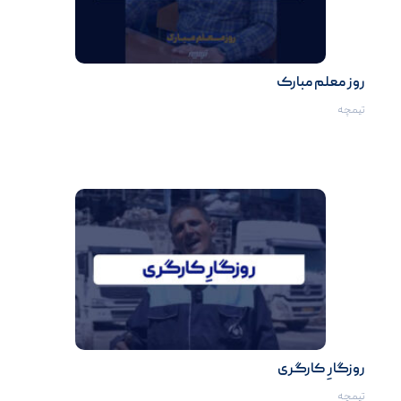
روز معلم مبارک
تیمچه
روزگارِ کارگری
تیمچه