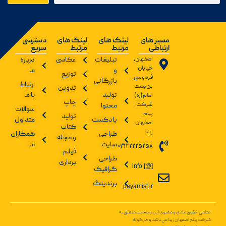
مسیر های
لینک های
لینک های
دسترسی
ارتباطی
مرتبط
مرتبط
سریع
اصفهان،
تبلیغات
عکاسی
درباره
خیابان
و
ما
توزیع
فردوسی،
بازرگانی
ارتباط
بن‌بست
تدوین
تولید
با ما
امام(ره)
چاپ
شرکت
محتوا
سوالات
پیام
تولید
پادکست
متداول
اصفهان
کتاب
زیبا
طراحی
همکاران
و مجله
سایت
ما
03132225258
فیلم
طراحی
برداری
info [@]
گرافیک
برندینگ
payamisf.ir
تمامی حقوق مادی و معنوی این وبسایت متعلق به
شرکت پیام اصفهان زیبا می‌باشد و هر گونه