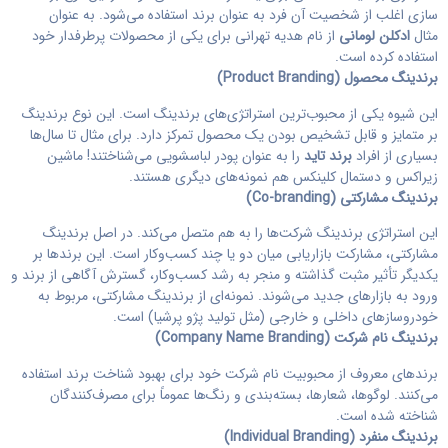
سازی اغلب از شخصیت آن فرد به عنوان برند استفاده می‌شود. به عنوان
مثال
ادکلن لومانی
از نام هدیه تهرانی برای یکی از محصولات پرطرفدار خود
استفاده کرده است.
برندینگ محصول (
Product Branding
)
این شیوه یکی از محبوب‌ترین استراتژی‌های برندینگ است. این نوع برندینگ
بر متمایز و قابل تشخیص بودن یک محصول تمرکز دارد. برای مثال تا سال‌ها
بسیاری از افراد
برند تاید
را به عنوان پودر لباسشویی می‌شناختند! ماشین
زیراکس و دستمال کلینکس هم نمونه‌های دیگری هستند.
برندینگ مشارکتی (
Co-branding
)
این استراتژی برندینگ شرکت‌ها را به هم متصل می‌کند. در اصل برندینگ
مشارکتی، مشارکت بازاریابی میان دو یا چند کسب‌وکار است. این برندها بر
یکدیگر تأثیر مثبت گذاشته و منجر به رشد کسب‌وکار، گسترش آگاهی از برند و
ورود به بازارهای جدید می‌شوند. نمونه‌ای از برندینگ مشارکتی، مربوط به
خودروسازهای داخلی و خارجی (مثل تولید پژو پرشیا) است.
برندینگ نام شرکت (
Company Name Branding
)
برندهای معروف از محبوبیت نام شرکت خود برای بهبود شناخت برند استفاده
می‌کنند. لوگوها، شعارها، بسته‌بندی و رنگ‌ها عموماً برای مصرف‌کنندگان
شناخته شده است.
برندینگ منفرد (
Individual Branding
)