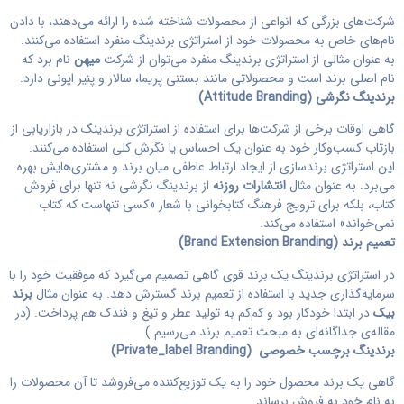
شرکت‌های بزرگی که انواعی از محصولات شناخته شده را ارائه می‌دهند، با دادن
نام‌های خاص به محصولات خود از استراتژی برندینگ منفرد استفاده می‌کنند.
به عنوان مثالی از استراتژی برندینگ منفرد می‌توان از شرکت
میهن
نام برد که
نام اصلی برند است و محصولاتی مانند بستنی پریما، سالار و پنیر اپونی دارد.
برندینگ نگرشی (
Attitude Branding
)
گاهی اوقات برخی از شرکت‌ها برای استفاده از استراتژی برندینگ در بازاریابی از
بازتاب کسب‌وکار خود به عنوان یک احساس یا نگرش کلی استفاده می‌کنند.
این استراتژی برندسازی از ایجاد ارتباط عاطفی میان برند و مشتری‌هایش بهره
می‌برد. به عنوان مثال
انتشارات روزنه
از برندینگ نگرشی نه تنها برای فروش
کتاب، بلکه برای ترویج فرهنگ کتابخوانی با شعار «کسی تنهاست که کتاب
نمی‌خواند» استفاده می‌کند.
تعمیم برند (
Brand Extension Branding
)
در استراتژی برندینگ یک برند قوی گاهی تصمیم می‌گیرد که موفقیت خود را با
سرمایه‌گذاری جدید با استفاده از تعمیم برند گسترش دهد. به عنوان مثال
برند
بیک
در ابتدا خودکار بود و کم‌کم به تولید عطر و تیغ و فندک هم پرداخت. (در
مقاله‌ی جداگانه‌ای به مبحث تعمیم برند می‌رسیم.)
برندینگ برچسب خصوصی (
Private_label Branding
)
گاهی یک برند محصول خود را به یک توزیع‌کننده می‌فروشد تا آن محصولات را
به نام خود به فروش برساند.