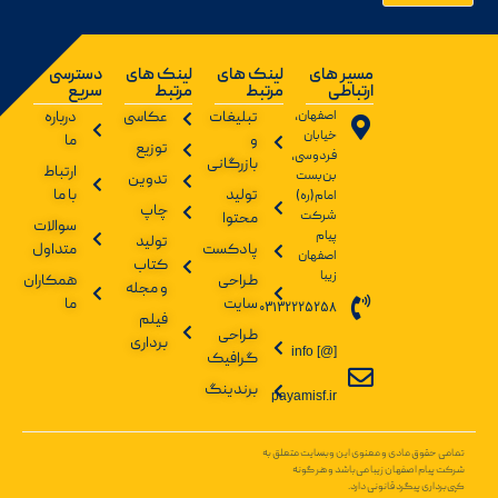
مسیر های
لینک های
لینک های
دسترسی
ارتباطی
مرتبط
مرتبط
سریع
اصفهان،
تبلیغات
عکاسی
درباره
خیابان
و
ما
توزیع
فردوسی،
بازرگانی
ارتباط
بن‌بست
تدوین
تولید
با ما
امام(ره)
چاپ
شرکت
محتوا
سوالات
پیام
تولید
پادکست
متداول
اصفهان
کتاب
زیبا
طراحی
همکاران
و مجله
سایت
ما
03132225258
فیلم
طراحی
برداری
info [@]
گرافیک
برندینگ
payamisf.ir
تمامی حقوق مادی و معنوی این وبسایت متعلق به
شرکت پیام اصفهان زیبا می‌باشد و هر گونه
کپی‌برداری پیگرد قانونی دارد.