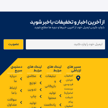
از آخرین اخبار و تخفیفات باخبر شوید
با وارد کردن ایمیل خود از آخرین خبرها و دوره ها مطلع شوید
مسیر های
لینک های
لینک های
دسترسی
ارتباطی
مرتبط
مرتبط
سریع
اصفهان،
تبلیغات
عکاسی
درباره
خیابان
و
ما
توزیع
فردوسی،
بازرگانی
ارتباط
بن‌بست
تدوین
تولید
با ما
امام(ره)
چاپ
شرکت
محتوا
سوالات
پیام
تولید
پادکست
متداول
اصفهان