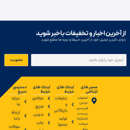
از آخرین اخبار و تخفیفات باخبر شوید
با وارد کردن ایمیل خود از آخرین خبرها و دوره ها مطلع شوید
مسیر های
لینک های
لینک های
دسترسی
ارتباطی
مرتبط
مرتبط
سریع
اصفهان،
تبلیغات
عکاسی
درباره
خیابان
و
ما
توزیع
فردوسی،
بازرگانی
ارتباط
بن‌بست
تدوین
تولید
با ما
امام(ره)
چاپ
شرکت
محتوا
سوالات
پیام