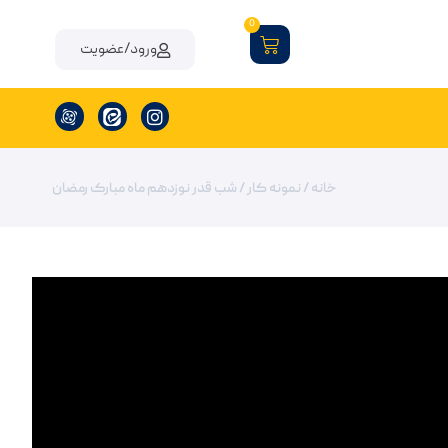
0
ورود/عضویت
خانه
/
نمونه کار
/ شب قدر نوزدهم ماه مبارک رمضان