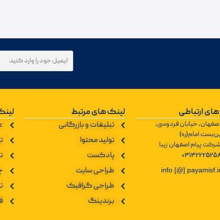
های ارتباطی
لینک های مرتبط
لینک
صفهان، خیابان فردوسی،
تبلیغات و بازرگانی
ع
ن‌بست امام(ره)
تولید محتوا
تو
رکت پیام اصفهان زیبا
0313222525
پادکست
ت
طراحی سایت
چ
info [@] payamisf.i
طراحی گرافیک
ت
برندینگ
ف