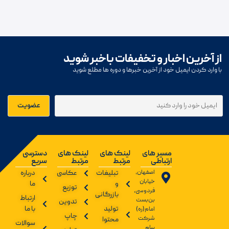
از آخرین اخبار و تخفیفات باخبر شوید
با وارد کردن ایمیل خود از آخرین خبرها و دوره ها مطلع شوید
مسیر های
لینک های
لینک های
دسترسی
ارتباطی
مرتبط
مرتبط
سریع
اصفهان،
تبلیغات
عکاسی
درباره
خیابان
و
ما
توزیع
فردوسی،
بازرگانی
ارتباط
بن‌بست
تدوین
تولید
با ما
امام(ره)
چاپ
شرکت
محتوا
سوالات
پیام