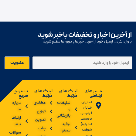
از آخرین اخبار و تخفیفات باخبر شوید
با وارد کردن ایمیل خود از آخرین خبرها و دوره ها مطلع شوید
مسیر های
لینک های
لینک های
دسترسی
ارتباطی
مرتبط
مرتبط
سریع
اصفهان،
تبلیغات
عکاسی
درباره
خیابان
و
ما
توزیع
فردوسی،
بازرگانی
ارتباط
بن‌بست
تدوین
تولید
با ما
امام(ره)
چاپ
شرکت
محتوا
سوالات
پیام