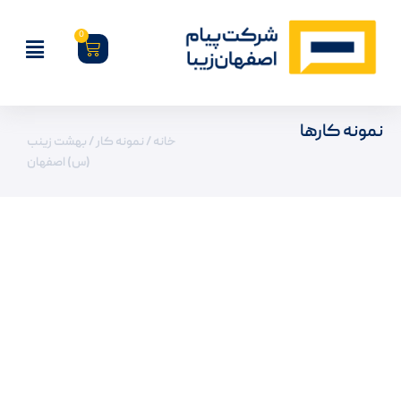
0
نمونه کارها
خانه
/
نمونه کار
/ بهشت زینب
(س) اصفهان