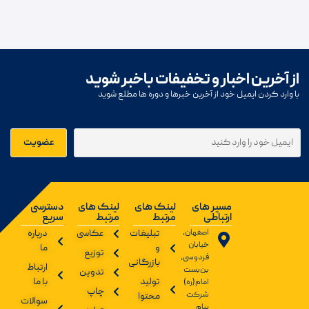
از آخرین اخبار و تخفیفات باخبر شوید
با وارد کردن ایمیل خود از آخرین خبرها و دوره ها مطلع شوید
مسیر های
لینک های
لینک های
دسترسی
ارتباطی
مرتبط
مرتبط
سریع
اصفهان،
تبلیغات
عکاسی
درباره
خیابان
و
ما
توزیع
فردوسی،
بازرگانی
ارتباط
بن‌بست
تدوین
تولید
با ما
امام(ره)
چاپ
شرکت
محتوا
سوالات
پیام