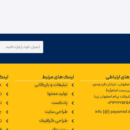
های ارتباطی
لینک های مرتبط
لینک
صفهان، خیابان فردوسی،
تبلیغات و بازرگانی
ع
ن‌بست امام(ره)
تولید محتوا
تو
رکت پیام اصفهان زیبا
0313222525
پادکست
ت
طراحی سایت
چ
info [@] payamisf.i
طراحی گرافیک
ت
برندینگ
ف