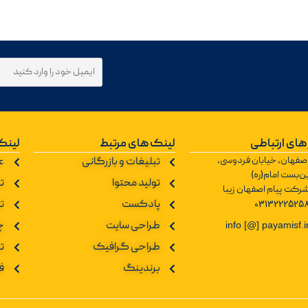
های ارتباطی
لینک های مرتبط
لینک
صفهان، خیابان فردوسی،
تبلیغات و بازرگانی
ع
ن‌بست امام(ره)
تولید محتوا
تو
رکت پیام اصفهان زیبا
0313222525
پادکست
ت
طراحی سایت
چ
info [@] payamisf.i
طراحی گرافیک
ت
برندینگ
ف