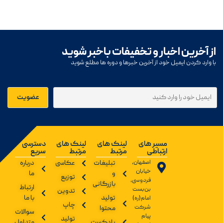
از آخرین اخبار و تخفیفات باخبر شوید
با وارد کردن ایمیل خود از آخرین خبرها و دوره ها مطلع شوید
مسیر های
لینک های
لینک های
دسترسی
ارتباطی
مرتبط
مرتبط
سریع
اصفهان،
تبلیغات
عکاسی
درباره
خیابان
و
ما
توزیع
فردوسی،
بازرگانی
ارتباط
بن‌بست
تدوین
تولید
با ما
امام(ره)
چاپ
شرکت
محتوا
سوالات
پیام
تولید
پادکست
متداول