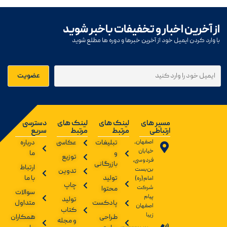
از آخرین اخبار و تخفیفات باخبر شوید
با وارد کردن ایمیل خود از آخرین خبرها و دوره ها مطلع شوید
مسیر های
لینک های
لینک های
دسترسی
ارتباطی
مرتبط
مرتبط
سریع
اصفهان،
تبلیغات
عکاسی
درباره
خیابان
و
ما
توزیع
فردوسی،
بازرگانی
ارتباط
بن‌بست
تدوین
تولید
با ما
امام(ره)
چاپ
شرکت
محتوا
سوالات
پیام
تولید
پادکست
متداول
اصفهان
کتاب
زیبا
طراحی
همکاران
و مجله