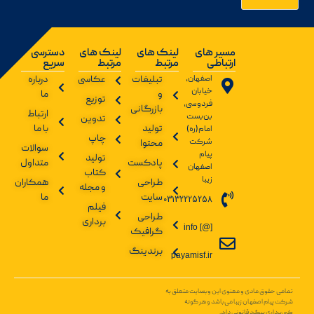
مسیر های
لینک های
لینک های
دسترسی
ارتباطی
مرتبط
مرتبط
سریع
اصفهان،
تبلیغات
عکاسی
درباره
خیابان
و
ما
توزیع
فردوسی،
بازرگانی
ارتباط
بن‌بست
تدوین
تولید
با ما
امام(ره)
چاپ
شرکت
محتوا
سوالات
پیام
تولید
پادکست
متداول
اصفهان
کتاب
زیبا
طراحی
همکاران
و مجله
سایت
ما
03132225258
فیلم
طراحی
برداری
info [@]
گرافیک
برندینگ
payamisf.ir
تمامی حقوق مادی و معنوی این وبسایت متعلق به
شرکت پیام اصفهان زیبا می‌باشد و هر گونه
کپی‌برداری پیگرد قانونی دارد.