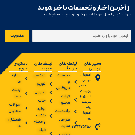
از آخرین اخبار و تخفیفات باخبر شوید
با وارد کردن ایمیل خود از آخرین خبرها و دوره ها مطلع شوید
مسیر های
لینک های
لینک های
دسترسی
ارتباطی
مرتبط
مرتبط
سریع
اصفهان،
تبلیغات
عکاسی
درباره
خیابان
و
ما
توزیع
فردوسی،
بازرگانی
ارتباط
بن‌بست
تدوین
تولید
با ما
امام(ره)
چاپ
شرکت
محتوا
سوالات
پیام
تولید
پادکست
متداول
اصفهان
کتاب
زیبا
طراحی
همکاران
و مجله
سایت
ما
03132225258
فیلم
طراحی