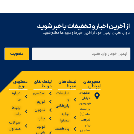
از آخرین اخبار و تخفیفات باخبر شوید
با وارد کردن ایمیل خود از آخرین خبرها و دوره ها مطلع شوید
مسیر های
لینک های
لینک های
دسترسی
ارتباطی
مرتبط
مرتبط
سریع
اصفهان،
تبلیغات
عکاسی
درباره
خیابان
و
ما
توزیع
فردوسی،
بازرگانی
ارتباط
بن‌بست
تدوین
تولید
با ما
امام(ره)
چاپ
شرکت
محتوا
سوالات
پیام
تولید
پادکست
متداول
اصفهان
کتاب