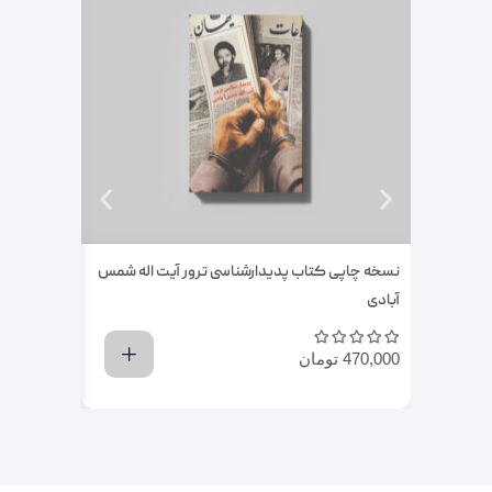
نسخه چاپی کتاب پدیدارشناسی ترور آيت اله شمس
نسخه چاپی ک
آبادی
630,000
تو
470,000
تومان
اضافه کردن به سبد خرید
اضافه کر