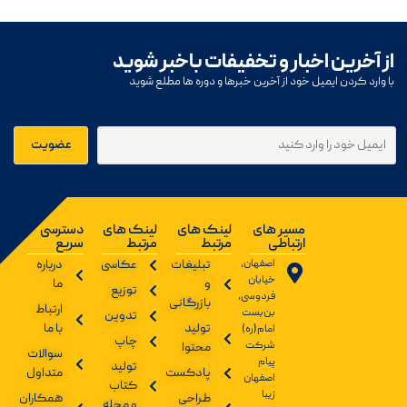
از آخرین اخبار و تخفیفات باخبر شوید
با وارد کردن ایمیل خود از آخرین خبرها و دوره ها مطلع شوید
مسیر های
لینک های
لینک های
دسترسی
ارتباطی
مرتبط
مرتبط
سریع
اصفهان،
تبلیغات
عکاسی
درباره
خیابان
و
ما
توزیع
فردوسی،
بازرگانی
ارتباط
بن‌بست
تدوین
تولید
با ما
امام(ره)
چاپ
شرکت
محتوا
سوالات
پیام
تولید
پادکست
متداول
اصفهان
کتاب
زیبا
طراحی
همکاران
و مجله