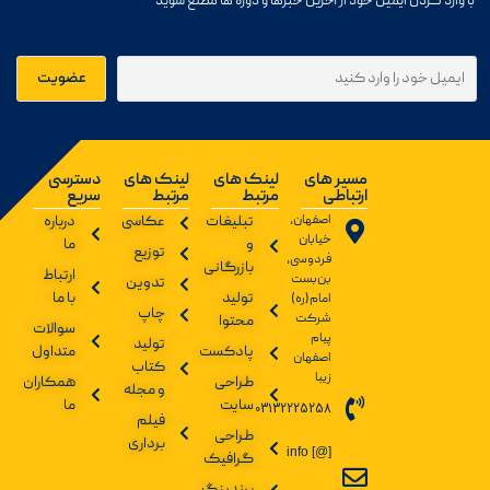
با وارد کردن ایمیل خود از آخرین خبرها و دوره ها مطلع شوید
مسیر های
لینک های
لینک های
دسترسی
ارتباطی
مرتبط
مرتبط
سریع
اصفهان،
تبلیغات
عکاسی
درباره
خیابان
و
ما
توزیع
فردوسی،
بازرگانی
ارتباط
بن‌بست
تدوین
تولید
با ما
امام(ره)
چاپ
شرکت
محتوا
سوالات
پیام
تولید
پادکست
متداول
اصفهان
کتاب
زیبا
طراحی
همکاران
و مجله
سایت
ما
03132225258
فیلم
طراحی
برداری
info [@]
گرافیک