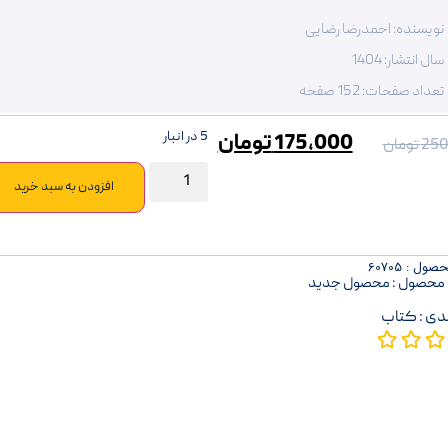
نویسنده: احمدرضا رضایی
سال انتشار: 1404
تعداد صفحات: 152 صفحه
5 در انبار
175,000
تومان
250
تومان
افزودن به سبد خرید
ل : 60705
محصول : محصول جدید
دی :
کتاب