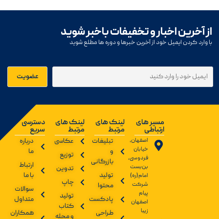
از آخرین اخبار و تخفیفات باخبر شوید
با وارد کردن ایمیل خود از آخرین خبرها و دوره ها مطلع شوید
مسیر های
لینک های
لینک های
دسترسی
ارتباطی
مرتبط
مرتبط
سریع
اصفهان،
تبلیغات
عکاسی
درباره
خیابان
و
ما
توزیع
فردوسی،
بازرگانی
ارتباط
بن‌بست
تدوین
تولید
با ما
امام(ره)
چاپ
شرکت
محتوا
سوالات
پیام
تولید
پادکست
متداول
اصفهان
کتاب
زیبا
طراحی
همکاران
و مجله