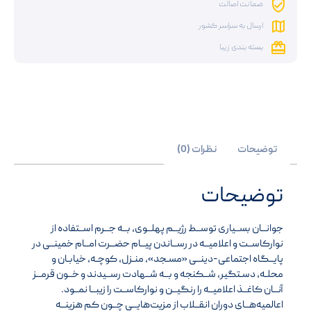
ضمانت اصالت
ارسال به سراسر کشور
بسته بندی زیبا
توضیحات
نظرات (0)
توضیحات
جوانــان بســیاری توســط رژیــم پهلــوی، بــه جــرم اســتفاده از
نوارکاســت و اعلامیــه در رســاندن پیــام حضــرت امــام خمینــی در
پایــگاه اجتماعی-دینــی «مسـجد»، منـزل، کوچـه، خیابـان و
محلـه، دسـتگیر، شــکنجه و بــه شــهادت رســیدند و خــون قرمــز
آنــان کاغــذ اعلامیــه را رنگیــن و نوارکاســت را زیبــا نمــود.
اعالمیه‌هــای دوران انقــلاب از مزیت‌هایــی چــون کم هزینــه