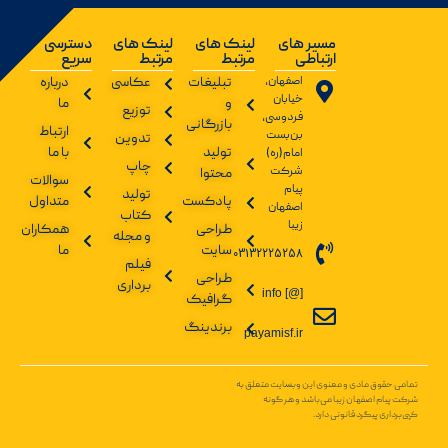
مسیر های
لینک های
لینک های
دسترسی
ارتباطی
مرتبط
مرتبط
سریع
اصفهان،
تبلیغات
عکاسی
درباره
خیابان
و
ما
توزیع
فردوسی،
بازرگانی
ارتباط
بن‌بست
تدوین
تولید
با ما
امام(ره)
چاپ
شرکت
محتوا
سوالات
پیام
تولید
پادکست
متداول
اصفهان
کتاب
زیبا
طراحی
همکاران
و مجله
سایت
ما
03132225258
فیلم
طراحی
برداری
info [@]
گرافیک
برندینگ
payamisf.ir
تمامی حقوق مادی و معنوی این وبسایت متعلق به
شرکت پیام اصفهان زیبا می‌باشد و هر گونه
کپی‌برداری پیگرد قانونی دارد.