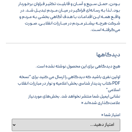
بــودن، حمــل ســریع و آســان و قابلیــت تکثیـر فـراوان برخـوردار
بـود، لـذا بـه رسـانه‌ای فراگیـر در میــان مــردم تبدیــل شــد. در
واقــع همــه ایــن اقدامـات بـا هـدف آگاهی بخشـی بـه مـردم و
شـرکت هرچــه بیشــتر مــردم در مبــارزات انقلابــی، صــورت
می‌گرفتــه اســت.
دیدگاهها
هیچ دیدگاهی برای این محصول نوشته نشده است.
اولین نفری باشید که دیدگاهی را ارسال می کنید برای “نسخه
PDF کتاب پدیدار شناسی بخش اعلامیه و نوار در مبارزات انقلاب
اسلامی”
نشانی ایمیل شما منتشر نخواهد شد.
بخش‌های موردنیاز
علامت‌گذاری شده‌اند
*
امتیاز شما
*