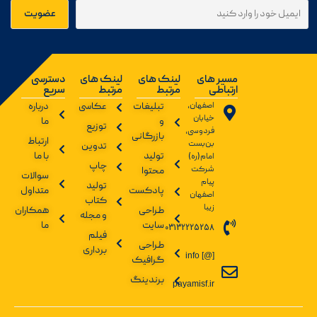
مسیر های
لینک های
لینک های
دسترسی
ارتباطی
مرتبط
مرتبط
سریع
اصفهان،
تبلیغات
عکاسی
درباره
خیابان
و
ما
توزیع
فردوسی،
بازرگانی
ارتباط
بن‌بست
تدوین
تولید
با ما
امام(ره)
چاپ
شرکت
محتوا
سوالات
پیام
تولید
پادکست
متداول
اصفهان
کتاب
زیبا
طراحی
همکاران
و مجله
سایت
ما
03132225258
فیلم
طراحی
برداری
info [@]
گرافیک
برندینگ
payamisf.ir