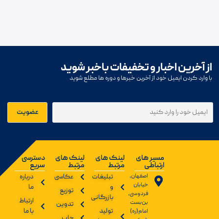
از آخرین اخبار و تخفیفات باخبر شوید
با وارد کردن ایمیل خود از آخرین خبرها و دوره ها مطلع شوید
مسیر های
لینک های
لینک های
دسترسی
ارتباطی
مرتبط
مرتبط
سریع
اصفهان،
تبلیغات
عکاسی
درباره
خیابان
و
ما
توزیع
فردوسی،
بازرگانی
ارتباط
بن‌بست
تدوین
تولید
با ما
امام(ره)
چاپ