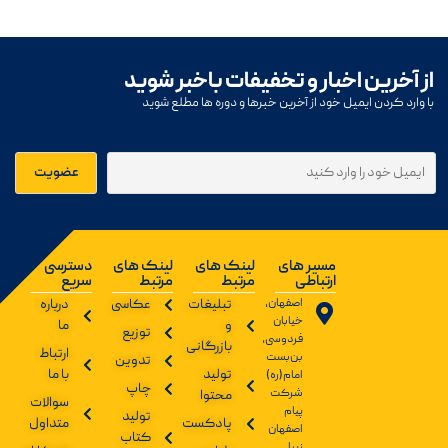
از آخرین اخبار و تخفیفات باخبر شوید
با وارد کردن ایمیل خود از آخرین خبرها و دوره ها مطلع شوید
مسیر های
لینک های
لینک های
دسترسی
ارتباطی
مرتبط
مرتبط
سریع
اصفهان،
تبلیغات
عکاسی
درباره
خیابان
و
ما
توزیع
فردوسی،
بازرگانی
ارتباط
بن‌بست
تدوین
تولید
با ما
امام(ره)
چاپ
شرکت
محتوا
سوالات
پیام
تولید
پادکست
متداول
اصفهان
کتاب
زیبا