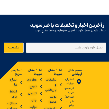
از آخرین اخبار و تخفیفات باخبر شوید
با وارد کردن ایمیل خود از آخرین خبرها و دوره ها مطلع شوید
مسیر های
لینک های
لینک های
دسترسی
ارتباطی
مرتبط
مرتبط
سریع
اصفهان،
تبلیغات
عکاسی
درباره
خیابان
و
ما
توزیع
فردوسی،
بازرگانی
ارتباط
بن‌بست
تدوین
تولید
با ما
امام(ره)
چاپ
شرکت
محتوا
سوالات
پیام
تولید
پادکست
متداول