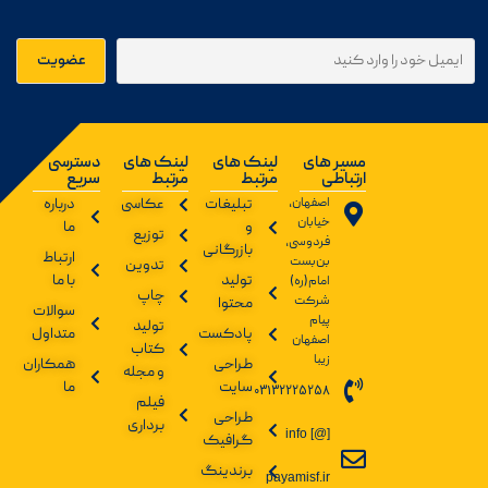
مسیر های
لینک های
لینک های
دسترسی
ارتباطی
مرتبط
مرتبط
سریع
اصفهان،
تبلیغات
عکاسی
درباره
خیابان
و
ما
توزیع
فردوسی،
بازرگانی
ارتباط
بن‌بست
تدوین
تولید
با ما
امام(ره)
چاپ
شرکت
محتوا
سوالات
پیام
تولید
پادکست
متداول
اصفهان
کتاب
زیبا
طراحی
همکاران
و مجله
سایت
ما
03132225258
فیلم
طراحی
برداری
info [@]
گرافیک
برندینگ
payamisf.ir