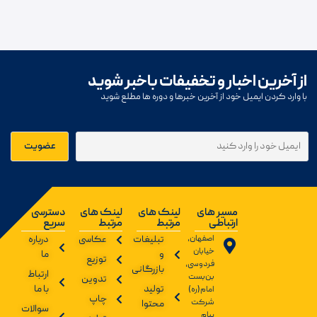
از آخرین اخبار و تخفیفات باخبر شوید
با وارد کردن ایمیل خود از آخرین خبرها و دوره ها مطلع شوید
مسیر های
لینک های
لینک های
دسترسی
ارتباطی
مرتبط
مرتبط
سریع
اصفهان،
تبلیغات
عکاسی
درباره
خیابان
و
ما
توزیع
فردوسی،
بازرگانی
ارتباط
بن‌بست
تدوین
تولید
با ما
امام(ره)
چاپ
شرکت
محتوا
سوالات
پیام