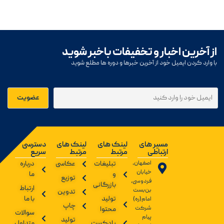
از آخرین اخبار و تخفیفات باخبر شوید
با وارد کردن ایمیل خود از آخرین خبرها و دوره ها مطلع شوید
مسیر های
لینک های
لینک های
دسترسی
ارتباطی
مرتبط
مرتبط
سریع
اصفهان،
تبلیغات
عکاسی
درباره
خیابان
و
ما
توزیع
فردوسی،
بازرگانی
ارتباط
بن‌بست
تدوین
تولید
با ما
امام(ره)
چاپ
شرکت
محتوا
سوالات
پیام
تولید
پادکست
متداول