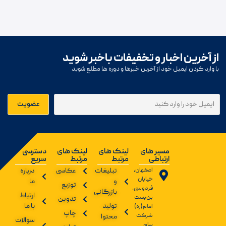
از آخرین اخبار و تخفیفات باخبر شوید
با وارد کردن ایمیل خود از آخرین خبرها و دوره ها مطلع شوید
مسیر های
لینک های
لینک های
دسترسی
ارتباطی
مرتبط
مرتبط
سریع
اصفهان،
تبلیغات
عکاسی
درباره
خیابان
و
ما
توزیع
فردوسی،
بازرگانی
ارتباط
بن‌بست
تدوین
تولید
با ما
امام(ره)
چاپ
شرکت
محتوا
سوالات
پیام