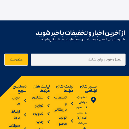
از آخرین اخبار و تخفیفات باخبر شوید
با وارد کردن ایمیل خود از آخرین خبرها و دوره ها مطلع شوید
مسیر های
لینک های
لینک های
دسترسی
ارتباطی
مرتبط
مرتبط
سریع
اصفهان،
تبلیغات
عکاسی
درباره
خیابان
و
ما
توزیع
فردوسی،
بازرگانی
ارتباط
بن‌بست
تدوین
تولید
با ما
امام(ره)
چاپ
شرکت
محتوا
سوالات
پیام