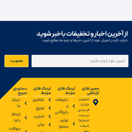
از آخرین اخبار و تخفیفات باخبر شوید
با وارد کردن ایمیل خود از آخرین خبرها و دوره ها مطلع شوید
مسیر های
لینک های
لینک های
دسترسی
ارتباطی
مرتبط
مرتبط
سریع
اصفهان،
تبلیغات
عکاسی
درباره
خیابان
و
ما
توزیع
فردوسی،
بازرگانی
ارتباط
بن‌بست
تدوین
تولید
با ما
امام(ره)
چاپ
شرکت
محتوا
سوالات
پیام