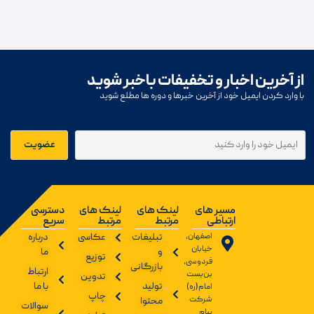
از آخرین اخبار و تخفیفات باخبر شوید
با وارد کردن ایمیل خود از آخرین خبرها و دوره ها مطلع شوید
مسیر های
لینک های
لینک های
دسترسی
ارتباطی
مرتبط
مرتبط
سریع
اصفهان،
تبلیغات
عکاسی
درباره
خیابان
و
ما
توزیع
فردوسی،
بازرگانی
ارتباط
بن‌بست
تدوین
تولید
با ما
امام(ره)
چاپ
شرکت
محتوا
سوالات
پیام