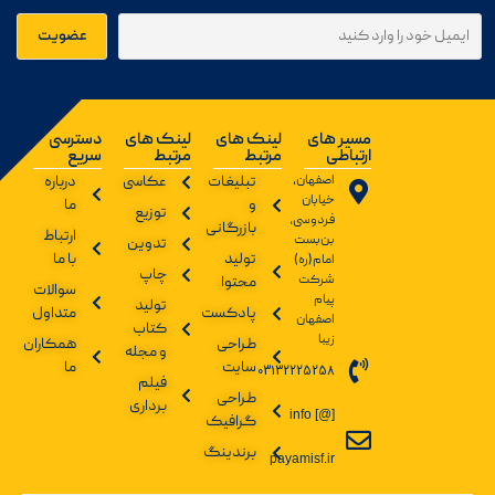
مسیر های
لینک های
لینک های
دسترسی
ارتباطی
مرتبط
مرتبط
سریع
اصفهان،
تبلیغات
عکاسی
درباره
خیابان
و
ما
توزیع
فردوسی،
بازرگانی
ارتباط
بن‌بست
تدوین
تولید
با ما
امام(ره)
چاپ
شرکت
محتوا
سوالات
پیام
تولید
پادکست
متداول
اصفهان
کتاب
زیبا
طراحی
همکاران
و مجله
سایت
ما
03132225258
فیلم
طراحی
برداری
info [@]
گرافیک
برندینگ
payamisf.ir