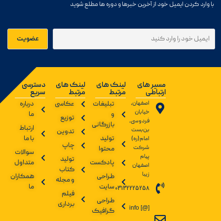
با وارد کردن ایمیل خود از آخرین خبرها و دوره ها مطلع شوید
مسیر های
لینک های
لینک های
دسترسی
ارتباطی
مرتبط
مرتبط
سریع
اصفهان،
تبلیغات
عکاسی
درباره
خیابان
و
ما
توزیع
فردوسی،
بازرگانی
ارتباط
بن‌بست
تدوین
تولید
با ما
امام(ره)
چاپ
شرکت
محتوا
سوالات
پیام
تولید
پادکست
متداول
اصفهان
کتاب
زیبا
طراحی
همکاران
و مجله
سایت
ما
03132225258
فیلم
طراحی
برداری
info [@]
گرافیک