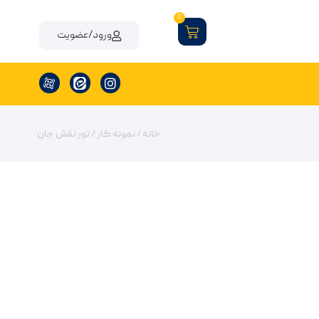
0
ورود/عضویت
خانه
/
نمونه کار
/ تور نقش جان