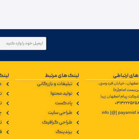
های ارتباطی
لینک های مرتبط
لینک
صفهان، خیابان فردوسی،
تبلیغات و بازرگانی
ع
ن‌بست امام(ره)
تولید محتوا
تو
رکت پیام اصفهان زیبا
0313222525
پادکست
ت
طراحی سایت
چ
info [@] payamisf.i
طراحی گرافیک
ت
برندینگ
ف