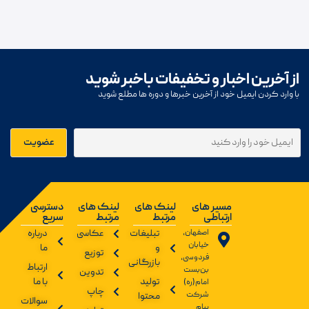
از آخرین اخبار و تخفیفات باخبر شوید
با وارد کردن ایمیل خود از آخرین خبرها و دوره ها مطلع شوید
مسیر های
لینک های
لینک های
دسترسی
ارتباطی
مرتبط
مرتبط
سریع
اصفهان،
تبلیغات
عکاسی
درباره
خیابان
و
ما
توزیع
فردوسی،
بازرگانی
ارتباط
بن‌بست
تدوین
تولید
با ما
امام(ره)
چاپ
شرکت
محتوا
سوالات
پیام