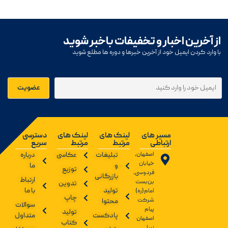
از آخرین اخبار و تخفیفات باخبر شوید
با وارد کردن ایمیل خود از آخرین خبرها و دوره ها مطلع شوید
مسیر های
لینک های
لینک های
دسترسی
ارتباطی
مرتبط
مرتبط
سریع
اصفهان،
تبلیغات
عکاسی
درباره
خیابان
و
ما
توزیع
فردوسی،
بازرگانی
ارتباط
بن‌بست
تدوین
تولید
با ما
امام(ره)
چاپ
شرکت
محتوا
سوالات
پیام
تولید
پادکست
متداول
اصفهان
کتاب
زیبا