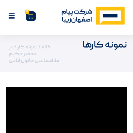
0
نمونه کارها
خانه
/
نمونه کار
/ در
محضر حکیم
ملااسماعیل خاتون آبادی