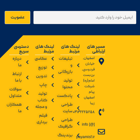
مسیر های
لینک های
لینک های
دسترسی
ارتباطی
مرتبط
مرتبط
سریع
اصفهان،
تبلیغات
عکاسی
درباره
خیابان
و
ما
توزیع
فردوسی،
بازرگانی
ارتباط
بن‌بست
تدوین
تولید
با ما
امام(ره)
چاپ
شرکت
محتوا
سوالات
پیام
تولید
پادکست
متداول
اصفهان
کتاب
زیبا
طراحی
همکاران
و مجله
سایت
ما
03132225258
فیلم
طراحی
برداری
info [@]
گرافیک
برندینگ
payamisf.ir