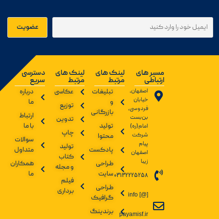
مسیر های
لینک های
لینک های
دسترسی
ارتباطی
مرتبط
مرتبط
سریع
اصفهان،
تبلیغات
عکاسی
درباره
خیابان
و
ما
توزیع
فردوسی،
بازرگانی
ارتباط
بن‌بست
تدوین
تولید
با ما
امام(ره)
چاپ
شرکت
محتوا
سوالات
پیام
تولید
پادکست
متداول
اصفهان
کتاب
زیبا
طراحی
همکاران
و مجله
سایت
ما
03132225258
فیلم
طراحی
برداری
info [@]
گرافیک
برندینگ
payamisf.ir