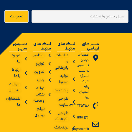
مسیر های
لینک های
لینک های
دسترسی
ارتباطی
مرتبط
مرتبط
سریع
اصفهان،
تبلیغات
عکاسی
درباره
خیابان
و
ما
توزیع
فردوسی،
بازرگانی
ارتباط
بن‌بست
تدوین
تولید
با ما
امام(ره)
چاپ
شرکت
محتوا
سوالات
پیام
تولید
پادکست
متداول
اصفهان
کتاب
زیبا
طراحی
همکاران
و مجله
سایت
ما
03132225258
فیلم
طراحی
برداری
info [@]
گرافیک
برندینگ
payamisf.ir