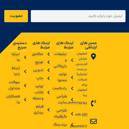
مسیر های
لینک های
لینک های
دسترسی
ارتباطی
مرتبط
مرتبط
سریع
اصفهان،
تبلیغات
عکاسی
درباره
خیابان
و
ما
توزیع
فردوسی،
بازرگانی
ارتباط
بن‌بست
تدوین
تولید
با ما
امام(ره)
چاپ
شرکت
محتوا
سوالات
پیام
تولید
پادکست
متداول
اصفهان
کتاب
زیبا
طراحی
همکاران
و مجله
سایت
ما
03132225258
فیلم
طراحی
برداری
info [@]
گرافیک
برندینگ
payamisf.ir