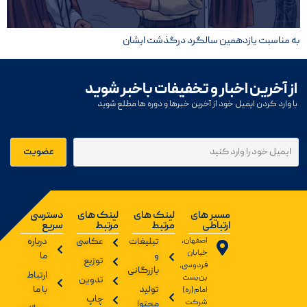
به مناسبت یازدهمین سالگرد درگذشت ایشان
از آخرین اخبار و تخفیفات باخبر شوید
با وارد کردن ایمیل خود از آخرین خبرها و دوره ها مطلع شوید
مسیر های
لینک های
لینک های
دسترسی
ارتباطی
مرتبط
مرتبط
سریع
اصفهان،
تبلیغات
عکاسی
درباره
خیابان
و
ما
توزیع
فردوسی،
بازرگانی
ارتباط
بن‌بست
تدوین
تولید
با ما
امام(ره)
چاپ
شرکت
محتوا